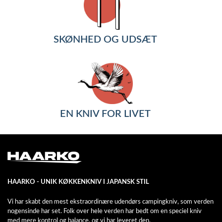
SKØNHED OG UDSÆT
EN KNIV FOR LIVET
HAARKO - UNIK KØKKENKNIV I JAPANSK STIL
Vi har skabt den mest ekstraordinære udendørs campingkniv, som verden
nogensinde har set. Folk over hele verden har bedt om en speciel kniv
med mere kontrol og balance, og vi har leveret den.