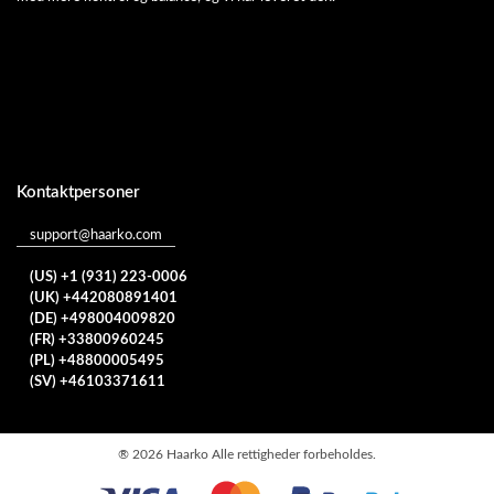
Kontaktpersoner
support@haarko.com
(US) +1 (931) 223-0006
(UK) +442080891401
(DE) +498004009820
(FR) +33800960245
(PL) +48800005495
(SV) +46103371611
®
2026 Haarko Alle rettigheder forbeholdes.