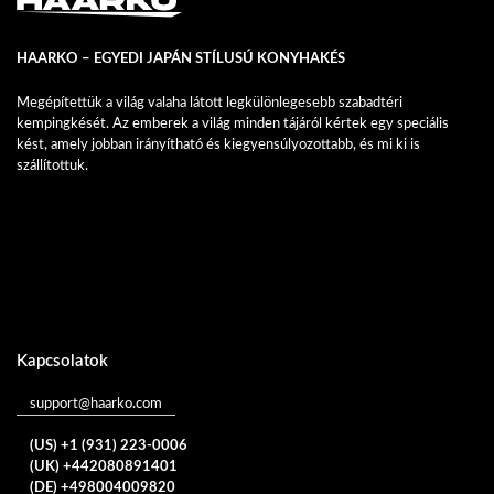
HAARKO – EGYEDI JAPÁN STÍLUSÚ KONYHAKÉS
Megépítettük a világ valaha látott legkülönlegesebb szabadtéri
kempingkését. Az emberek a világ minden tájáról kértek egy speciális
kést, amely jobban irányítható és kiegyensúlyozottabb, és mi ki is
szállítottuk.
Kapcsolatok
support@haarko.com
(US) +1 (931) 223-0006
(UK) +442080891401
(DE) +498004009820