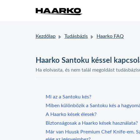
Kezdőlap
Tudásbázis
Haarko FAQ
Haarko Santoku késsel kapcsol
Ha elolvasta, és nem talál megoldást tudásbázis
Mi az a Santoku kés?
Miben különbözik a Santoku kés a hagyomá
A Haarko kések élesek?
Biztonságosak a Haarko kések használata?
Már van Huusk Premium Chef Knife-em. Sz
elég az igényeimhez?