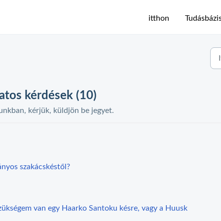
itthon
Tudásbázi
atos kérdések (10)
unkban, kérjük, küldjön be jegyet.
nyos szakácskéstől?
ükségem van egy Haarko Santoku késre, vagy a Huusk