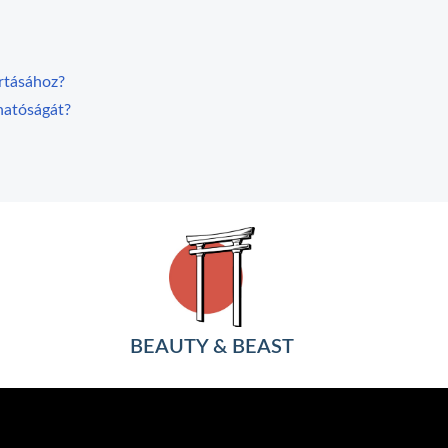
rtásához?
thatóságát?
BEAUTY & BEAST