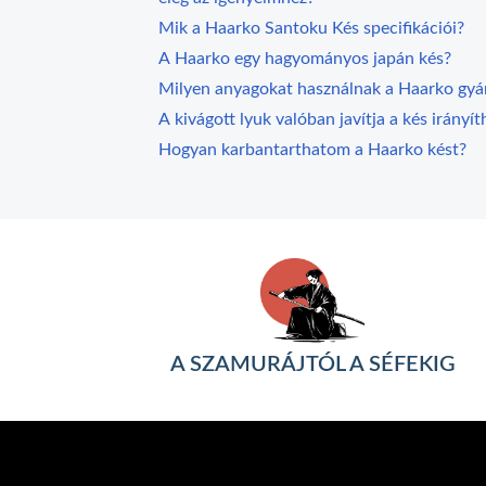
Mik a Haarko Santoku Kés specifikációi?
A Haarko egy hagyományos japán kés?
Milyen anyagokat használnak a Haarko gyá
A kivágott lyuk valóban javítja a kés irányí
Hogyan karbantarthatom a Haarko kést?
A SZAMURÁJTÓL A SÉFEKIG