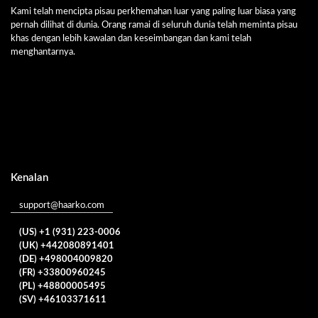
Kami telah mencipta pisau perkhemahan luar yang paling luar biasa yang
pernah dilihat di dunia. Orang ramai di seluruh dunia telah meminta pisau
khas dengan lebih kawalan dan keseimbangan dan kami telah
menghantarnya.
Kenalan
support@haarko.com
(US) +1 (931) 223-0006
(UK) +442080891401
(DE) +498004009820
(FR) +33800960245
(PL) +48800005495
(SV) +46103371611