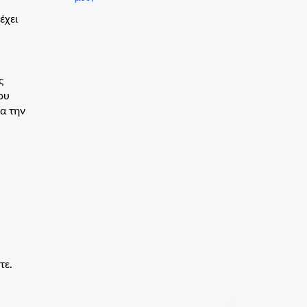
έχει
ς
ου
α την
τε.