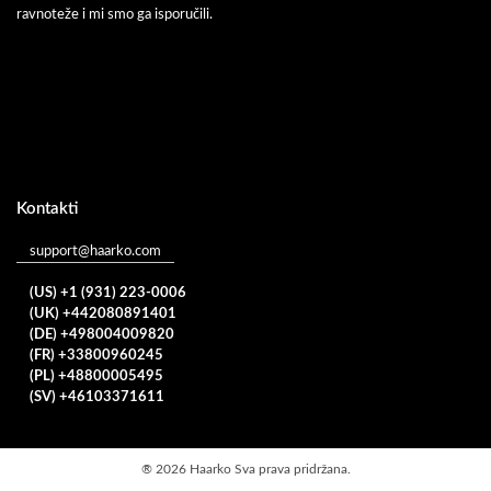
ravnoteže i mi smo ga isporučili.
Kontakti
support@haarko.com
(US) +1 (931) 223-0006
(UK) +442080891401
(DE) +498004009820
(FR) +33800960245
(PL) +48800005495
(SV) +46103371611
®
2026 Haarko Sva prava pridržana.