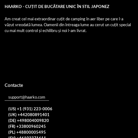
HAARKO - CUȚIT DE BUCĂTARE UNIC ÎN STIL JAPONEZ
Am creat cel mai extraordinar cuțit de camping în aer liber pe care l-a
văzut vreodată lumea. Oamenii din întreaga lume au cerut un cuțit special
cu mai mult control și echilibru și noi l-am livrat.
Contacte
support@haarko.com
(US) +1 (931) 223-0006
(UK) +442080891401
(DE) +498004009820
(FR) +33800960245
(PL) +48800005495