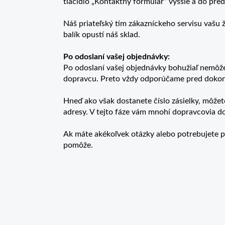
tlačidlo „Kontaktný formulár“ vyššie a do pre
Náš priateľský tím zákazníckeho servisu vašu 
balík opustí náš sklad.
Po odoslaní vašej objednávky:
Po odoslaní vašej objednávky bohužiaľ nemô
dopravcu. Preto vždy odporúčame pred dokon
Hneď ako však dostanete číslo zásielky, môžet
adresy. V tejto fáze vám mnohí dopravcovia 
Ak máte akékoľvek otázky alebo potrebujete 
pomôže.