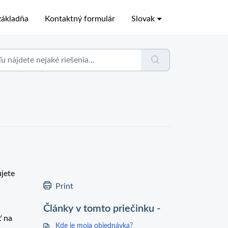
ákladňa
Kontaktný formulár
Slovak
ujete
Print
Články v tomto priečinku -
ť na
Kde je moja objednávka?