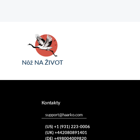
Nôž NA ŽIVOT
Kontakty
support@haarko.com
(US) +1 (931) 223-0006
(UK) +442080891401
(DE) +498004009820