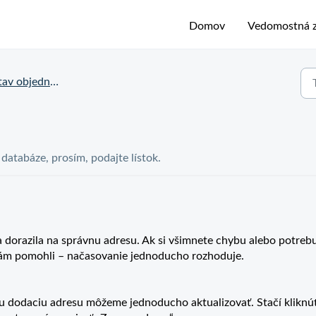
Domov
Vedomostná z
v objednávky a doručenia
j databáze, prosím, podajte lístok.
 dorazila na správnu adresu. Ak si všimnete chybu alebo potreb
 vám pomohli – načasovanie jednoducho rozhoduje.
u dodaciu adresu môžeme jednoducho aktualizovať. Stačí kliknú