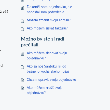
Dokončil som objednávku, ale
ž váš
nedostal som potvrdenie
objednávky
Môžem zmeniť svoju adresu?
Ako môžem získať faktúru?
Možno by ste si radi
prečítali -
u
Ako môžem sledovať svoju
objednávku?
ád
Ako sa nôž Santoku líši od
bežného kuchárskeho noža?
Chcem upraviť svoju objednávku
Ako môžem zrušiť svoju
objednávku?