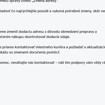
dmetu správy uviesť „Zmena adresy“.
žiadosť čo najrýchlejšie posúdi a vykoná potrebné zmeny, skôr ne
žeme zmeniť dodaciu adresu z dôvodu obmedzení prepravy a
čením nákupu skontrolovať dodacie údaje.
e priamo kontaktovať miestneho kuriéra a požiadať o aktualizáci
dokážu so zmenami doručenia pomôcť.
pomoc, neváhajte nás kontaktovať – náš tím podpory vám vždy r