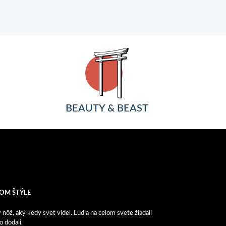
BEAUTY & BEAST
OM ŠTÝLE
ôž, aký kedy svet videl. Ľudia na celom svete žiadali
 dodali.