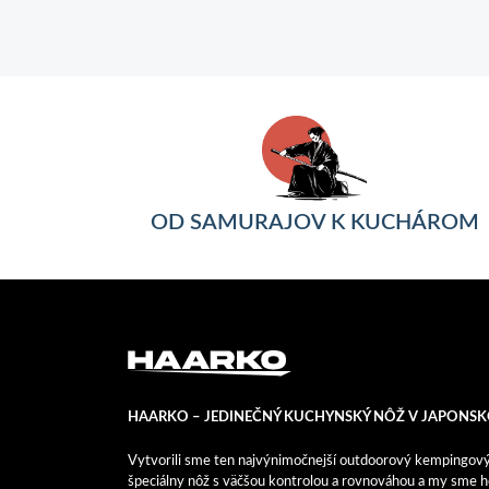
OD SAMURAJOV K KUCHÁROM
HAARKO – JEDINEČNÝ KUCHYNSKÝ NÔŽ V JAPONSK
Vytvorili sme ten najvýnimočnejší outdoorový kempingový n
špeciálny nôž s väčšou kontrolou a rovnováhou a my sme ho