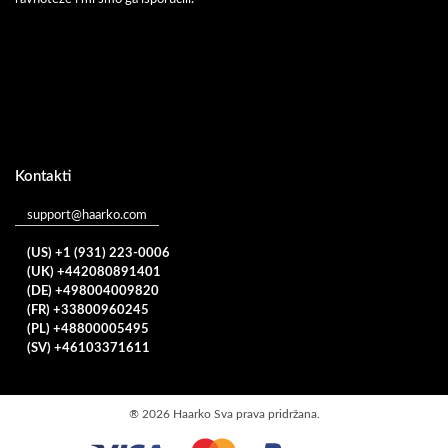
Kontakti
support@haarko.com
(US) +1 (931) 223-0006
(UK) +442080891401
(DE) +498004009820
(FR) +33800960245
(PL) +48800005495
(SV) +46103371611
®
2026 Haarko Sva prava pridržana.