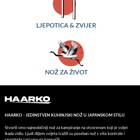
LJEPOTICA & ZVIJER
NOŽ ZA ŽIVOT
HAARKO - JEDINSTVEN KUHINJSKI NOŽ U JAPANSKOM STILU
Stvorili smo najneobičniji nož za kampiranje na otvorenom koji je svijet
ikada vidio. Ljudi diljem svijeta tražili su poseban nož s više kontrole i
ravnoteže i mi smo ga isporučili.