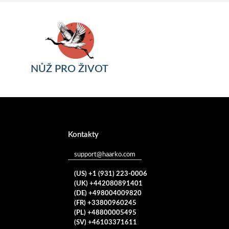
NŮŽ PRO ŽIVOT
Kontakty
support@haarko.com
(US) +1 (931) 223-0006
(UK) +442080891401
(DE) +498004009820
(FR) +33800960245
(PL) +48800005495
(SV) +46103371611