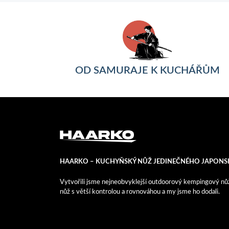
OD SAMURAJE K KUCHÁŘŮM
HAARKO – KUCHYŇSKÝ NŮŽ JEDINEČNÉHO JAPONS
Vytvořili jsme nejneobvyklejší outdoorový kempingový nůž, j
nůž s větší kontrolou a rovnováhou a my jsme ho dodali.