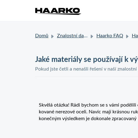
Domů
Znalostní databáze
Haarko FAQ
Haark
Jaké materiály se používají k 
Pokud jste četli a nenašli řešení v naší znalostní
Skvělá otázka! Rádi bychom se s vámi podělili 
kované nerezové oceli. Navíc mají krásnou ruk
konečným výsledkem je dokonale zpracovaný nů