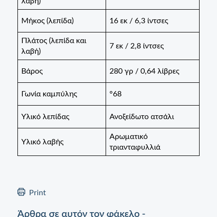
λαβή)
Μήκος (λεπίδα)
16 εκ / 6,3 ίντσες
Πλάτος (λεπίδα και
7 εκ / 2,8 ίντσες
λαβή)
Βάρος
280 γρ / 0,64 λίβρες
Γωνία καμπύλης
°68
Υλικό λεπίδας
Ανοξείδωτο ατσάλι
Αρωματικό
Υλικό λαβής
τριανταφυλλιά
Print
Άρθρα σε αυτόν τον φάκελο -