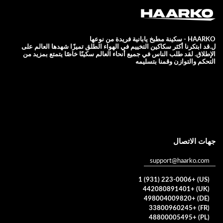
HAARKO - سكينة مطبخ يابانية فريدة من نوعها
ل.قد ابتكرنا أكثر سكاكين التخييم في الهواء الطلق تميزًا شهدها العالم على
الإطلاق. لقد طلب الناس في جميع أنحاء العالم سكينًا خاصًا يتمتع بمزيد من
التحكم والتوازن وقمنا بتسليمه
جهات الاتصال
support@haarko.com
(US) +1 (931) 223-0006
(UK) +442080891401
(DE) +498004009820
(FR) +33800960245
(PL) +48800005495